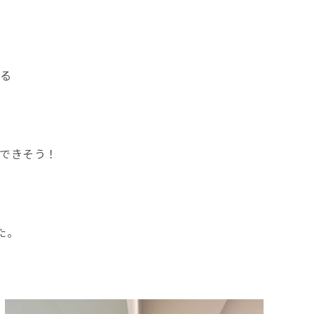
いる
できそう！
た。