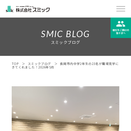
SMIC BLOG
取引をご検討の
皆さまへ
スミックブログ
SMICについて
会社概要
TOP
スミックブログ
長岡市内中学2年生の23名が職場見学に
きてくれました！2026年5月
事業紹介
お知らせ
SMICブログ